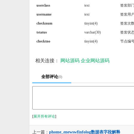
userclass
text
签发部
username
text
签发用
checknum
tinyint(4)
签发次
tstatus
varchar(30)
签发状
checktno
tinyint(4)
节点编
相关连接：
网站源码
企业网站源码
全部评论
(0)
[
展开所有评论
]
上一篇：
phome_enewswfinfolog数据表字段解释