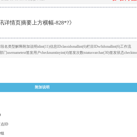
详情页摘要上方横幅-828*?》
释附加说明idint(11)信息IDclassidsmallint(6)栏目IDwfidsmallint(6)工作流
门usernametext签发用户checknumtinyint(4)签发次数tstatusvarchar(30)签发状态checktnot
附加说明
D
点ID
户组