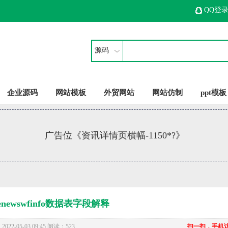
QQ登
源码
企业源码
网站模板
外贸网站
网站仿制
ppt模板
广告位《资讯详情页横幅-1150*?》
_enewswfinfo数据表字段解释
22-05-03 09:45 阅读：523
扫一扫，手机