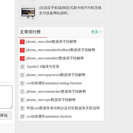
(自适应手机端)响应式刷卡机POS机无线
支付设备网站源码...
文章排行榜
更多>>
1
phome_enewslink数据表字段解释
2
phome_enewsmemberfeedback数据表字段解释
3
phome_enewsmemberf数据表字段解释
4
Apache2.4编译与安装
5
phome_enewspayrecord数据表字段解释
6
css动画属性animation-timing-function
7
phome_enewsmenuclass数据表字段解释
8
phome_enewspic数据表字段解释
9
帝国cms数据库表结构以及对应数据表关联说明
10
css动画属性animation-duration