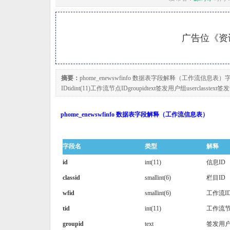
广告位《资讯
摘要：
phome_enewswfinfo 数据表字段解释（工作流信息表）字段名类型解
IDtidint(11)工作流节点IDgroupidtext签发用户组userclasstext签发部
phome_enewswfinfo 数据表字段解释（工作流信息表）
字段名
类型
解释
id
int(11)
信息ID
classid
smallint(6)
栏目ID
wfid
smallint(6)
工作流I
tid
int(11)
工作流节
groupid
text
签发用