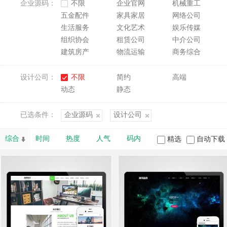
企业源码：
不限
企业官网
机械重工
五金配件
家具家居
网络公司
生活服务
文化艺术
娱乐传媒
组织协会
租赁公司
中介公司
建筑房产
物流运输
商务综合
设计公司：
不限
简约
高端
动态
静态
已选条件：
企业源码
设计公司
综合
时间
热度
人气
码内
精选
自动下载