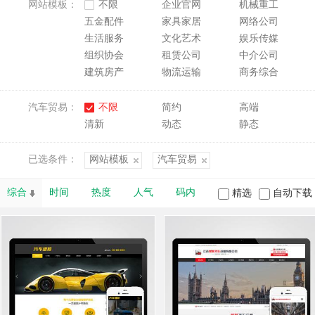
网站模板：
不限
企业官网
机械重工
五金配件
家具家居
网络公司
生活服务
文化艺术
娱乐传媒
组织协会
租赁公司
中介公司
建筑房产
物流运输
商务综合
汽车贸易：
不限
简约
高端
清新
动态
静态
已选条件：
网站模板
汽车贸易
综合
时间
热度
人气
码内
精选
自动下载