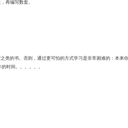
板，再编写数套。
astery”之类的书。否则，通过更可怕的方式学习是非常困难的：本来
年的时间。。。。。。