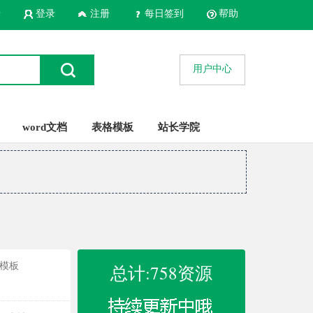
录
登录
注册
每日签到
帮助
用户中心
word文档
表格模板
站长学院
t模板
总计:758资源