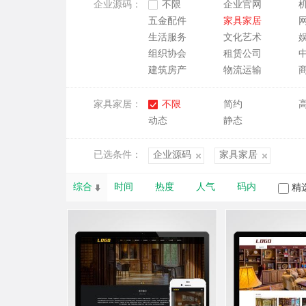
企业源码：
不限
企业官网
五金配件
家具家居
生活服务
文化艺术
组织协会
租赁公司
建筑房产
物流运输
家具家居：
不限
简约
动态
静态
已选条件：
企业源码
家具家居
综合
时间
热度
人气
码内
精