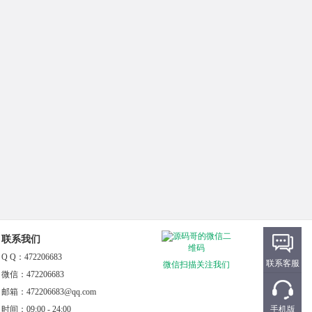
商品转移日报表模板Excel模板
05/09
免***28
(自适应移动端)高端电子名表机械手表
企业网站模板
03/11
w***828
(自适应手机版)简约清新风格大气通用
企业网站源码
08/18
免***28
(自适应手机端)网络建站广告设计通用
网络公司企业网站源码
08/05
免***28
(自适应手机版)高端电子名表机械手表
企业网站源码
07/06
免***28
联系我们
(自适应手机版)html5响应式黑色简约户
外风景人物拍照摄影工作室网站源码
Q Q：472206683
联系客服
微信扫描关注我们
微信：472206683
06/12
免***0
邮箱：472206683@qq.com
(PC+WAP)工业制造类电缆架桥企业网
站模板
时间：09:00 - 24:00
手机版