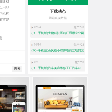
修建材
活用品
下载动态
疗机构
网站真实数据
车贸易
02/24
免***28
(PC+手机版)生物科技医药厂通用企业网
站源码
意
01/14
免***28
(PC+手机)蓝色风格小程序电商互联网营
销软件开发公司网站源码
07/01
世***0
(PC+手机版)汽车美容维修工厂汽车4S
店企业网站源码
06/16
世***0
(自适应移动端)HTML5响应式白色清新
简洁律师事务所企业网站模板
05/13
免***28
(自适应手机端)黑色响应式高端动态特
效通用公司企业网站源码