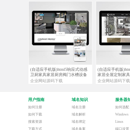
查看详情
查看演示
查看详情
(自适应手机版)html5响应式动感
(自适应手机版)ht
卫厨家具家居厨房阀门水槽设备
家居全屋定制家具
网站源码
企业网站源码下载
企业网站源码下载
用户指南
域名知识
服务器
如何注册
域名注册
如何选配
如何下载
域名解析
Windows
搜索资源
域名绑定
Linux
下载方式
域名备案
端口设置