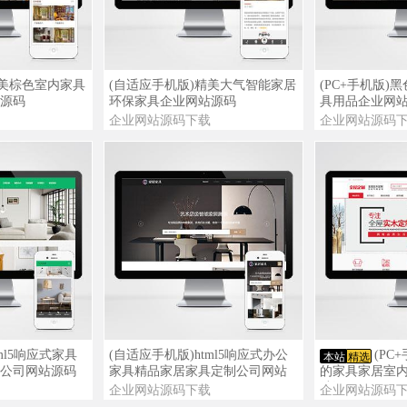
查看演示
查看详情
查看演示
查看详情
精美棕色室内家具
(自适应手机版)精美大气智能家居
(PC+手机版)
源码
环保家具企业网站源码
具用品企业网
企业网站源码下载
企业网站源码
查看演示
查看详情
查看演示
查看详情
ml5响应式家具
(自适应手机版)html5响应式办公
(PC
本站
精选
公司网站源码
家具精品家居家具定制公司网站
的家具家居室
源码
站源码
企业网站源码下载
企业网站源码