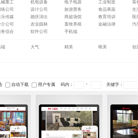
机械重工
机电设备
电子电器
工业制造
装
网络公司
设计公司
旅游票务
食品果蔬
生
娱乐传媒
婚庆演出
商超场馆
教育培训
医
中介公司
农业园林
畜牧养殖
金融法律
汽
商务综合
软件公司
手机端
高端
大气
精美
唯美
创
-
选
自动下载
用户专属
码内：
关键字：