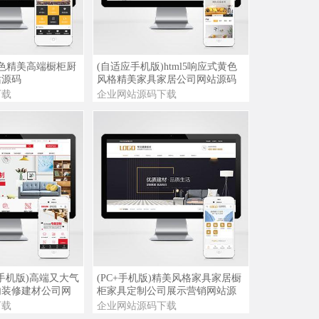
03/31
免***28
(自适应手机端)黑色响应式高端大气网
络科技公司网站源码
09/21
免***28
查看演示
查看详情
查看演示
黑色精美高端橱柜厨
(自适应手机版)html5响应式黄色
(自适应移动端)APP应用软件下载落地
站源码
风格精美家具家居公司网站源码
页软件公司网站模板
下载
企业网站源码下载
06/13
1***128
(自适应手机版)html5响应式创意饭店装
修酒店装修装饰设计公司网站源码
06/12
免***28
(自适应手机版)高端电子名表机械手表
企业网站源码
06/06
1***128
(自适应手机版)黑色唯美家具家居装饰
公司企业网站源码
05/21
小***125.2
(自适应手机版)html5响应式科技产品零
查看演示
查看详情
查看演示
+手机版)高端又大气
(PC+手机版)精美风格家具家居橱
售外贸网站源码模板
内装修建材公司网
柜家具定制公司展示营销网站源
05/21
免***5
码
下载
企业网站源码下载