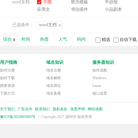
word文档：
不限
简历模板
手抄报
应用文
书信函件
小品剧本
已选条件：
word文档
综合
时间
热度
人气
码内
精选
自动下载
用户指南
域名知识
服务器知识
如何注册
域名注册
如何选配
如何下载
域名解析
Windows
搜索资源
域名绑定
Linux
下载方式
域名备案
端口设置
关于我们
广告合作
联系我们
隐私条款
免责声明
网站地图
豫ICP备2024065693号
| Copyright 2027 源码哥 版权所有