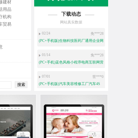
修建材
活用品
下载动态
疗机构
网站真实数据
车贸易
02/24
免***28
(PC+手机版)生物科技医药厂通用企业网
站源码
意
01/14
免***28
(PC+手机)蓝色风格小程序电商互联网营
销软件开发公司网站源码
07/01
世***0
(PC+手机版)汽车美容维修工厂汽车4S
店企业网站源码
06/16
世***0
(自适应移动端)HTML5响应式白色清新
简洁律师事务所企业网站模板
05/13
免***28
(自适应手机端)黑色响应式高端动态特
效通用公司企业网站源码