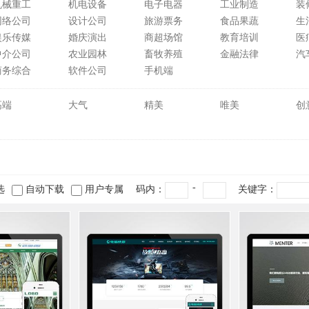
机械重工
机电设备
电子电器
工业制造
装
网络公司
设计公司
旅游票务
食品果蔬
生
娱乐传媒
婚庆演出
商超场馆
教育培训
医
中介公司
农业园林
畜牧养殖
金融法律
汽
商务综合
软件公司
手机端
高端
大气
精美
唯美
创
-
选
自动下载
用户专属
码内：
关键字：