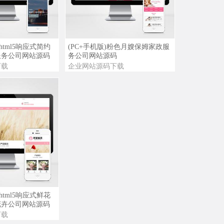
03/31
免***28
(自适应手机端)黑色响应式高端大气网
络科技公司网站源码
09/21
免***28
查看演示
查看详情
查看演示
html5响应式简约
(PC+手机版)粉色月嫂保姆家政服
(自适应移动端)APP应用软件下载落地
服务公司网站源码
务公司网站源码
页软件公司网站模板
下载
企业网站源码下载
06/13
1***128
(自适应手机版)html5响应式创意饭店装
修酒店装修装饰设计公司网站源码
06/12
免***28
(自适应手机版)高端电子名表机械手表
企业网站源码
06/06
1***128
(自适应手机版)黑色唯美家具家居装饰
公司企业网站源码
05/21
小***125.2
(自适应手机版)html5响应式科技产品零
查看演示
html5响应式鲜花
售外贸网站源码模板
花卉公司网站源码
下载
05/21
免***5