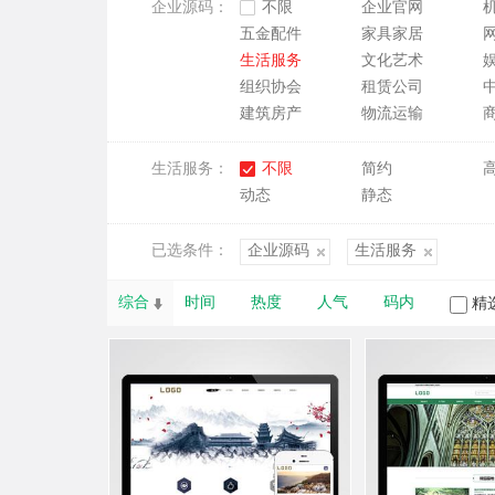
企业源码：
不限
企业官网
五金配件
家具家居
生活服务
文化艺术
组织协会
租赁公司
建筑房产
物流运输
生活服务：
不限
简约
动态
静态
已选条件：
企业源码
生活服务
综合
时间
热度
人气
码内
精