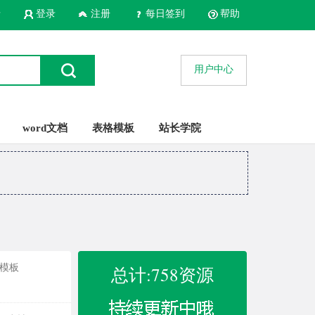
录
登录
注册
每日签到
帮助
用户中心
word文档
表格模板
站长学院
t模板
总计:758资源