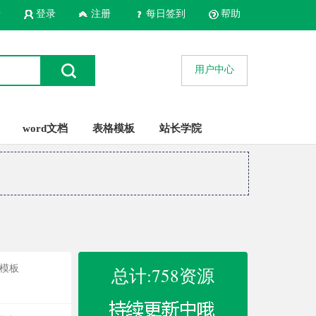
录
登录
注册
每日签到
帮助
用户中心
word文档
表格模板
站长学院
t模板
总计:758资源