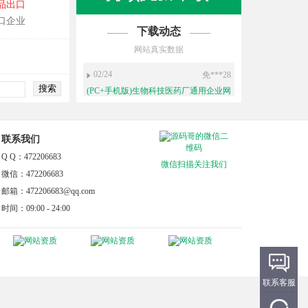
品出口
口企业
下载动态
网站真实数据
02/24
免***28
(PC+手机版)生物科技医药厂通用企业网
站源码
01/14
免***28
联系我们
(PC+手机)蓝色风格小程序电商互联网营
销软件开发公司网站源码
Q Q：472206683
微信扫描关注我们
07/01
世***0
微信：472206683
(PC+手机版)汽车美容维修工厂汽车4S
邮箱：472206683@qq.com
店企业网站源码
时间：09:00 - 24:00
06/16
世***0
(自适应移动端)HTML5响应式白色清新
简洁律师事务所企业网站模板
05/13
免***28
联系客服
(自适应手机端)黑色响应式高端动态特
效通用公司企业网站源码