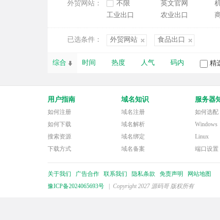
外贸网站：
不限
英文官网
工业出口
农业出口
已选条件：
外贸网站
食品出口
综合
时间
热度
人气
码内
精
用户指南
域名知识
服务器
如何注册
域名注册
如何选配
如何下载
域名解析
Windows
搜索资源
域名绑定
Linux
下载方式
域名备案
端口设置
关于我们
广告合作
联系我们
隐私条款
免责声明
网站地图
豫ICP备2024065693号
| Copyright 2027 源码哥 版权所有