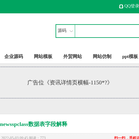
QQ登
源码
企业源码
网站模板
外贸网站
网站仿制
ppt模板
广告位《资讯详情页横幅-1150*?》
enewsspclass数据表字段解释
22-05-03 09:45 阅读：773
扫一扫，手机