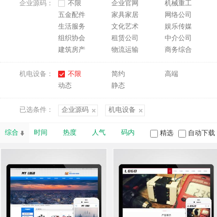
企业源码：
不限
企业官网
机械重工
五金配件
家具家居
网络公司
生活服务
文化艺术
娱乐传媒
组织协会
租赁公司
中介公司
建筑房产
物流运输
商务综合
机电设备：
不限
简约
高端
动态
静态
已选条件：
企业源码
机电设备
综合
时间
热度
人气
码内
精选
自动下载