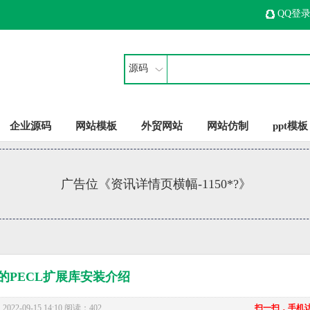
QQ登
源码
企业源码
网站模板
外贸网站
网站仿制
ppt模板
广告位《资讯详情页横幅-1150*?》
P的PECL扩展库安装介绍
22-09-15 14:10 阅读：402
扫一扫，手机