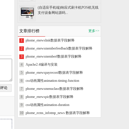
(自适应手机端)响应式刷卡机POS机无线
支付设备网站源码...
文章排行榜
更多>>
1
phome_enewslink数据表字段解释
2
phome_enewsmemberfeedback数据表字段解释
3
phome_enewsmemberf数据表字段解释
4
Apache2.4编译与安装
5
phome_enewspayrecord数据表字段解释
6
css动画属性animation-timing-function
7
phome_enewsmenuclass数据表字段解释
8
phome_enewspic数据表字段解释
9
css动画属性animation-duration
10
phome_ecms_infotmp_news 数据表字段解释