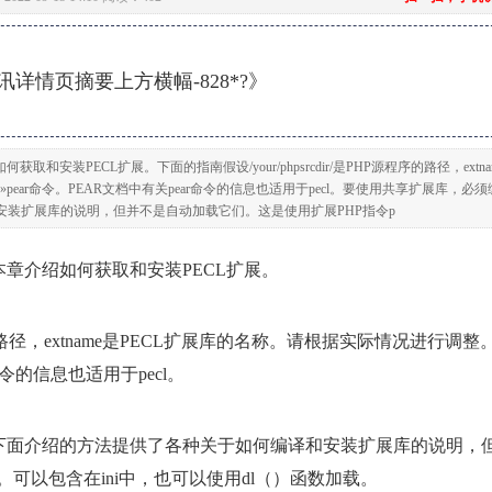
详情页摘要上方横幅-828*?》
取和安装PECL扩展。下面的指南假设/your/phpsrcdir/是PHP源程序的路径，extna
ear命令。PEAR文档中有关pear命令的信息也适用于pecl。要使用共享扩展库，必须
装扩展库的说明，但并不是自动加载它们。这是使用扩展PHP指令p
，本章介绍如何获取和安装PECL扩展。
源程序的路径，extname是PECL扩展库的名称。请根据实际情况进行调整
命令的信息也适用于pecl。
下面介绍的方法提供了各种关于如何编译和安装扩展库的说明，
。可以包含在ini中，也可以使用dl（）函数加载。