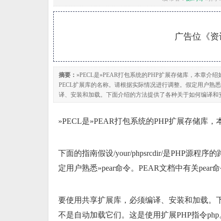
广告位《资讯
摘要：
»PECL是»PEAR打包系统的PHP扩展存储库，本章介绍如何获
PECL扩展库的名称。请根据实际情况进行调整。假定用户熟悉»p
译、安装和加载。下面介绍的方法提供了各种关于如何编译和安
»PECL是»PEAR打包系统的PHP扩展存储库
下面的指南假设/your/phpsrcdir/是PHP
定用户熟悉»pear命令。PEAR文档中有关pear
要使用共享扩展库，必须编译、安装和加载。
不是自动加载它们。这是使用扩展PHP指令php