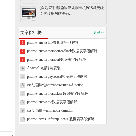
(自适应手机端)响应式刷卡机POS机无线
支付设备网站源码...
文章排行榜
更多>>
1
phome_enewslink数据表字段解释
2
phome_enewsmemberfeedback数据表字段解释
3
phome_enewsmemberf数据表字段解释
4
Apache2.4编译与安装
5
phome_enewspayrecord数据表字段解释
6
css动画属性animation-timing-function
7
phome_enewsmenuclass数据表字段解释
8
phome_enewspic数据表字段解释
9
css动画属性animation-duration
10
phome_ecms_infotmp_news 数据表字段解释