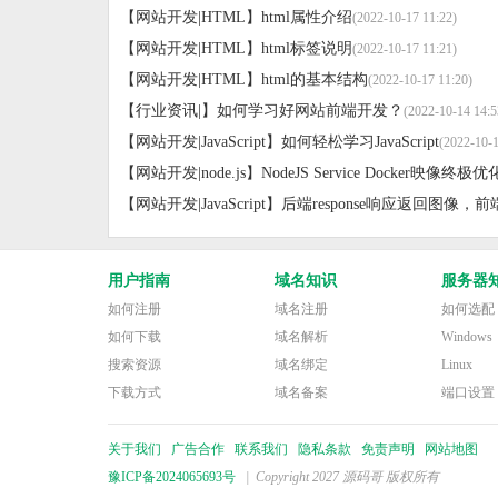
【网站开发|HTML】
html属性介绍
(2022-10-17 11:22)
【网站开发|HTML】
html标签说明
(2022-10-17 11:21)
【网站开发|HTML】
html的基本结构
(2022-10-17 11:20)
【行业资讯|】
如何学习好网站前端开发？
(2022-10-14 14:5
【网站开发|JavaScript】
如何轻松学习JavaScript
(2022-10-1
【网站开发|node.js】
NodeJS Service Docker映像终极
【网站开发|JavaScript】
后端response响应返回图像
用户指南
域名知识
服务器
如何注册
域名注册
如何选配
如何下载
域名解析
Windows
搜索资源
域名绑定
Linux
下载方式
域名备案
端口设置
关于我们
广告合作
联系我们
隐私条款
免责声明
网站地图
豫ICP备2024065693号
| Copyright 2027 源码哥 版权所有