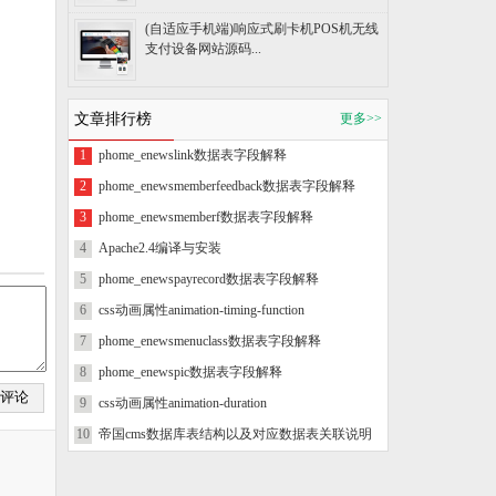
(自适应手机端)响应式刷卡机POS机无线
支付设备网站源码...
文章排行榜
更多>>
1
phome_enewslink数据表字段解释
2
phome_enewsmemberfeedback数据表字段解释
3
phome_enewsmemberf数据表字段解释
4
Apache2.4编译与安装
5
phome_enewspayrecord数据表字段解释
6
css动画属性animation-timing-function
7
phome_enewsmenuclass数据表字段解释
8
phome_enewspic数据表字段解释
9
css动画属性animation-duration
10
帝国cms数据库表结构以及对应数据表关联说明