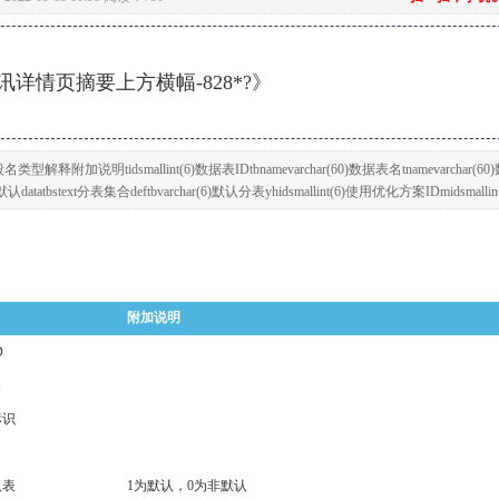
详情页摘要上方横幅-828*?》
释附加说明tidsmallint(6)数据表IDtbnamevarchar(60)数据表名tnamevarchar(60
atatbstext分表集合deftbvarchar(6)默认分表yhidsmallint(6)使用优化方案IDmidsmallin
附加说明
D
名
标识
认表
1为默认，0为非默认