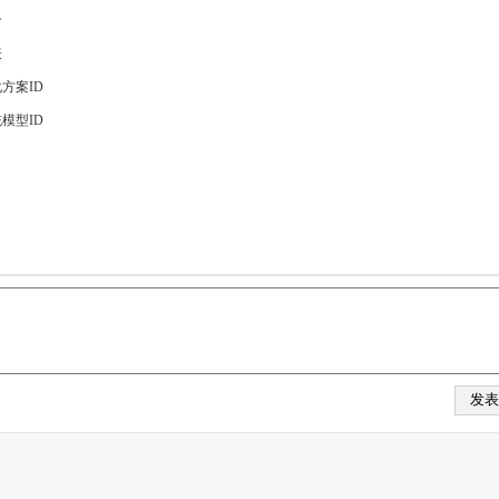
合
表
方案ID
模型ID