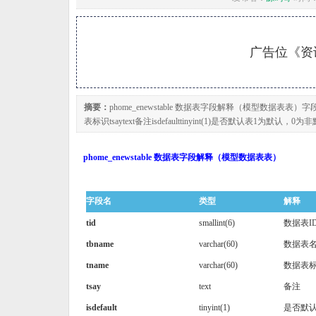
广告位《资讯
摘要：
phome_enewstable 数据表字段解释（模型数据表表）字段名类型解
表标识tsaytext备注isdefaulttinyint(1)是否默认表1为默认，0为非默认d
phome_enewstable 数据表字段解释（模型数据表表）
字段名
类型
解释
tid
smallint(6)
数据表I
tbname
varchar(60)
数据表
tname
varchar(60)
数据表
tsay
text
备注
isdefault
tinyint(1)
是否默