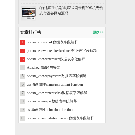
(自适应手机端)响应式刷卡机POS机无线
支付设备网站源码...
文章排行榜
更多>>
1
phome_enewslink数据表字段解释
2
phome_enewsmemberfeedback数据表字段解释
3
phome_enewsmemberf数据表字段解释
4
Apache2.4编译与安装
5
phome_enewspayrecord数据表字段解释
6
css动画属性animation-timing-function
7
phome_enewsmenuclass数据表字段解释
8
phome_enewspic数据表字段解释
9
css动画属性animation-duration
10
phome_ecms_infotmp_news 数据表字段解释