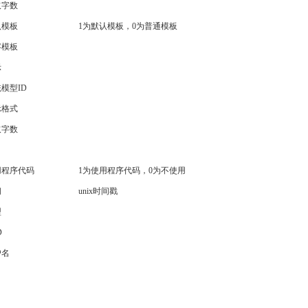
取字数
认模板
1为默认模板，0为普通模板
容模板
示
模型ID
示格式
取字数
用程序代码
1为使用程序代码，0为不使用
间
unix时间戳
型
D
户名