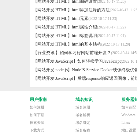
【网站开发|HTML】
html编码设置
(2022-10-17 11:26)
【网站开发|HTML】
html添加注释的方法
(2022-10-17 11:25
【网站开发|HTML】
html元素
(2022-10-17 11:23)
【网站开发|HTML】
html属性介绍
(2022-10-17 11:22)
【网站开发|HTML】
html标签说明
(2022-10-17 11:21)
【网站开发|HTML】
html的基本结构
(2022-10-17 11:20)
【行业资讯|】
如何学习好网站前端开发？
(2022-10-14 14:5
【网站开发|JavaScript】
如何轻松学习JavaScript
(2022-10-1
【网站开发|node.js】
NodeJS Service Docker映像终极
【网站开发|JavaScript】
后端response响应返回图像
用户指南
域名知识
服务器
如何注册
域名注册
如何选配
如何下载
域名解析
Windows
搜索资源
域名绑定
Linux
下载方式
域名备案
端口设置