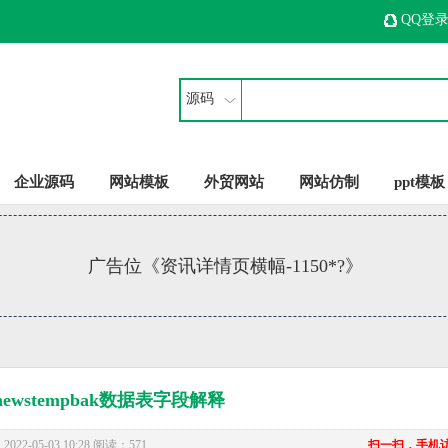
QQ登
源码
企业源码
网站模板
外贸网站
网站仿制
ppt模板
广告位《资讯详情页横幅-1150*?》
enewstempbak数据表字段解释
22-05-03 10:28 阅读：571
扫一扫，手机