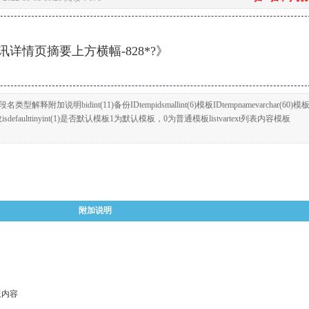
详情页摘要上方横幅-828*?》
释附加说明bidint(11)备份IDtempidsmallint(6)模板IDtempnamevarchar(60)模
取字数isdefaulttinyint(1)是否默认模板1为默认模板，0为普通模板listvartext列表内容模板
附加说明
板内容