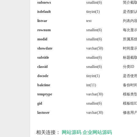
subnews
smallint(6)
简介截
isdefault
tinyint(1)
是否默
listvar
text
列表内
rownum
smallint(6)
每次显
modid
smallint(6)
所属系统
showdate
varchar(50)
时间显
subtitle
smallint(6)
标题截
classid
smallint(6)
分类ID
docode
tinyint(1)
是否使
baktime
int(11)
备份时
temptype
varchar(30)
模板类
gid
smallint(6)
模板组I
lastuser
varchar(30)
修改用
相关连接：
网站源码
企业网站源码