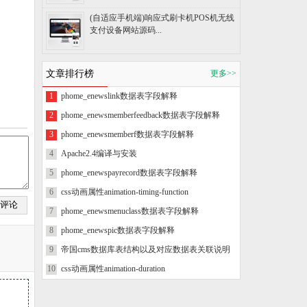
(自适应手机端)响应式刷卡机POS机无线
支付设备网站源码...
文章排行榜
更多>>
1
phome_enewslink数据表字段解释
2
phome_enewsmemberfeedback数据表字段解释
3
phome_enewsmemberf数据表字段解释
4
Apache2.4编译与安装
5
phome_enewspayrecord数据表字段解释
6
css动画属性animation-timing-function
7
phome_enewsmenuclass数据表字段解释
8
phome_enewspic数据表字段解释
9
帝国cms数据库表结构以及对应数据表关联说明
10
css动画属性animation-duration