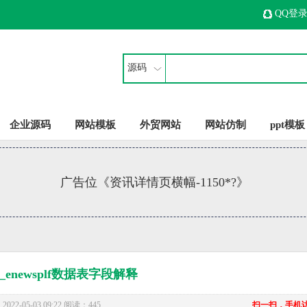
QQ登
源码
企业源码
网站模板
外贸网站
网站仿制
ppt模板
广告位《资讯详情页横幅-1150*?》
e_enewsplf数据表字段解释
22-05-03 09:22 阅读：445
扫一扫，手机