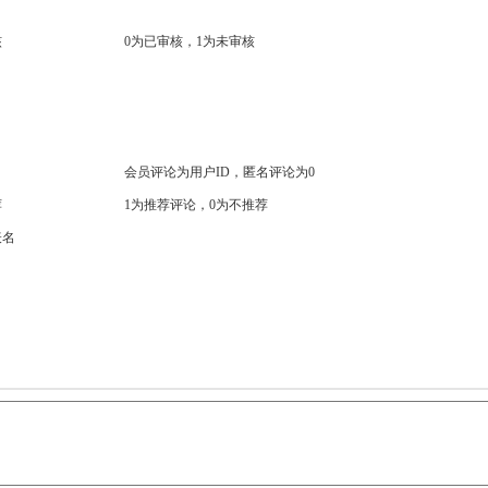
核
0为已审核，1为未审核
会员评论为用户ID，匿名评论为0
荐
1为推荐评论，0为不推荐
表名