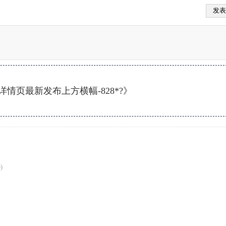
情页最新发布上方横幅-828*?》
)