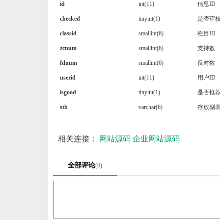
id
int(11)
信息ID
checked
tinyint(1)
是否审
classid
smallint(6)
栏目ID
zcnum
smallint(6)
支持数
fdnum
smallint(6)
反对数
userid
int(11)
用户ID
isgood
tinyint(1)
是否推
stb
varchar(6)
存放副
相关连接：
网站源码
企业网站源码
全部评论
(0)