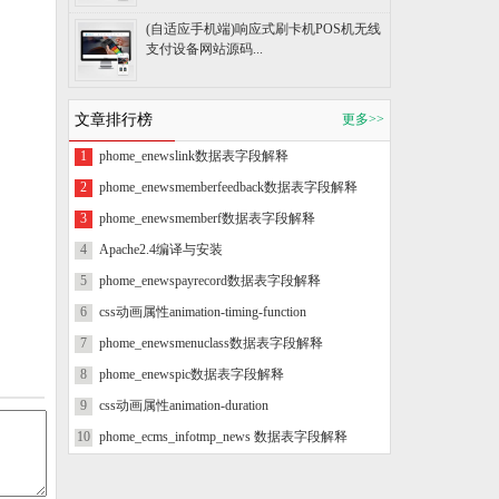
(自适应手机端)响应式刷卡机POS机无线
支付设备网站源码...
文章排行榜
更多>>
1
phome_enewslink数据表字段解释
2
phome_enewsmemberfeedback数据表字段解释
3
phome_enewsmemberf数据表字段解释
4
Apache2.4编译与安装
5
phome_enewspayrecord数据表字段解释
6
css动画属性animation-timing-function
7
phome_enewsmenuclass数据表字段解释
8
phome_enewspic数据表字段解释
9
css动画属性animation-duration
10
phome_ecms_infotmp_news 数据表字段解释