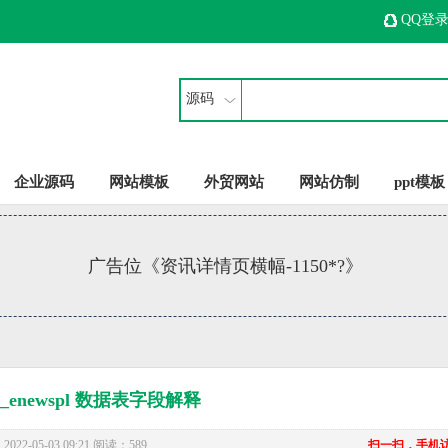
QQ登
源码
企业源码
网站模板
外贸网站
网站仿制
ppt模板
广告位《资讯详情页横幅-1150*?》
e_enewspl 数据表字段解释
22-05-03 09:21 阅读：589
扫一扫，手机