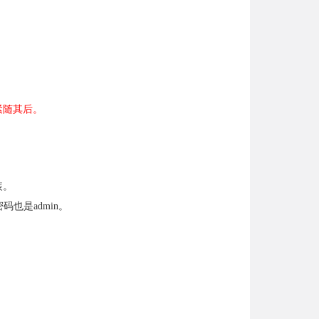
紧随其后。
装。
码也是admin。