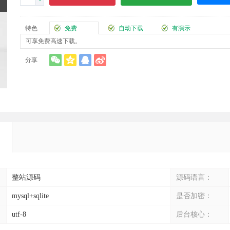
-
特色
免费
自动下载
有演示
可享免费高速下载。
分享
整站源码
源码语言：
mysql+sqlite
是否加密：
utf-8
后台核心：