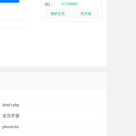
472206683
QQ：
他的主页
关注他
html+php
全完开源
pbootcms