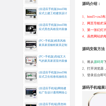
家居公司网站源码...
源码介绍：
(自适应手机版)html5响
应式土建工程建筑设计
1、html5+
别墅木屋建筑风格定制
网...
2、网页导航栏
(自适应手机版)html5响
应式黑色风格室内装修
3、第一张幻灯
建筑设计装修公司网站
4、虽然网站的
源...
(PC+手机版)精美风格
家具家居橱柜家具定制
源码安装方法
公司展示营销网站源
码...
(PC+手机版)高端又大
气的家具家居室内装修
1、将从
源码哥
建材公司网站源码...
2、打开浏览器，
(自适应手机版)html5响
3、登录后台即
应式卫生纸卷纸抽纸生
活用纸网站源码...
源码手机端展
(自适应手机端)网络建
站广告设计通用网络公
司企业网站源码...
(自适应手机端)黑色响