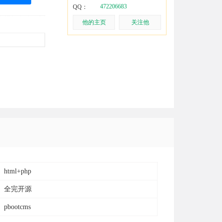
472206683
QQ：
他的主页
关注他
html+php
全完开源
pbootcms