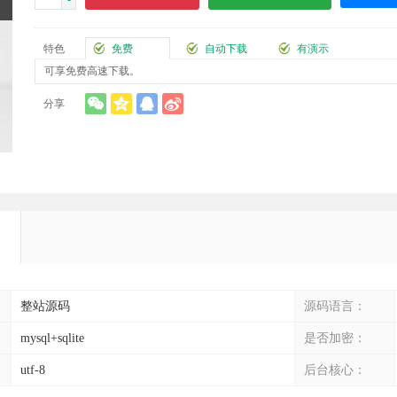
-
特色
免费
自动下载
有演示
可享免费高速下载。
分享
整站源码
源码语言：
mysql+sqlite
是否加密：
utf-8
后台核心：