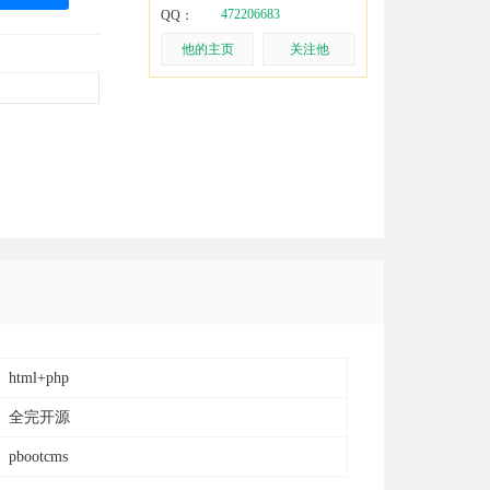
472206683
QQ：
他的主页
关注他
html+php
全完开源
pbootcms