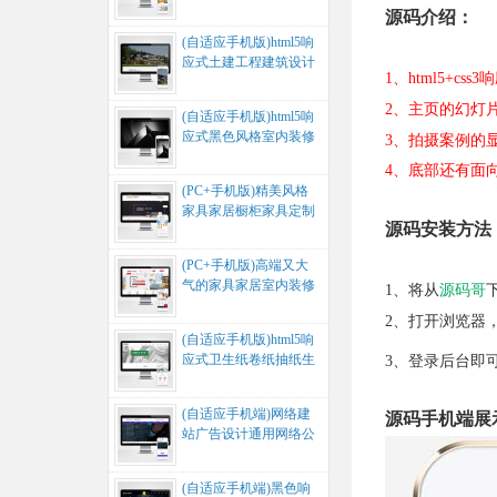
家居公司网站源码...
源码介绍：
(自适应手机版)html5响
应式土建工程建筑设计
1、html5+
别墅木屋建筑风格定制
网...
2、主页的幻灯
(自适应手机版)html5响
应式黑色风格室内装修
3、拍摄案例的
建筑设计装修公司网站
4、底部还有面
源...
(PC+手机版)精美风格
家具家居橱柜家具定制
源码安装方法
公司展示营销网站源
码...
(PC+手机版)高端又大
气的家具家居室内装修
1、将从
源码哥
建材公司网站源码...
2、打开浏览器，
(自适应手机版)html5响
应式卫生纸卷纸抽纸生
3、登录后台即
活用纸网站源码...
(自适应手机端)网络建
源码手机端展
站广告设计通用网络公
司企业网站源码...
(自适应手机端)黑色响