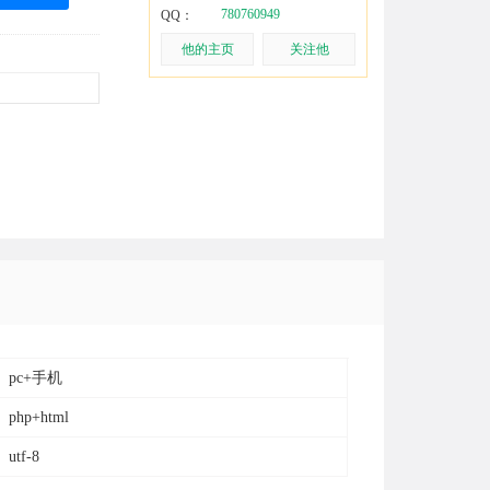
780760949
QQ：
他的主页
关注他
pc+手机
php+html
utf-8