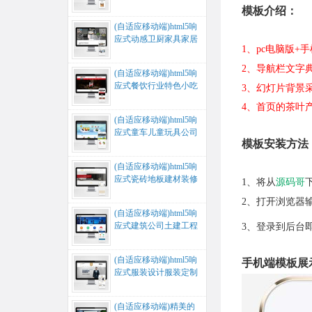
设计公司网站模板...
模板介绍：
(自适应移动端)html5响
应式动感卫厨家具家居
1、pc电脑版
厨房阀门水槽设备网站
模...
2、导航栏文字
(自适应移动端)html5响
应式餐饮行业特色小吃
3、幻灯片背景
火锅店招商加盟网站模
4、首页的茶叶
板...
(自适应移动端)html5响
应式童车儿童玩具公司
模板安装方法
企业网站模板...
(自适应移动端)html5响
应式瓷砖地板建材装修
1、将从
源码哥
企业网站模板...
2、打开浏览器输
(自适应移动端)html5响
应式建筑公司土建工程
3、登录到后台
建筑设计公司企业网站
模...
(自适应移动端)html5响
手机端模板展
应式服装设计服装定制
服装公司网站模板...
(自适应移动端)精美的